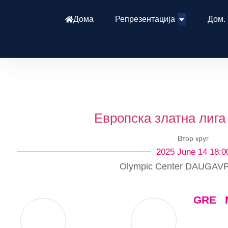
Дома
Репрезентација
Дом.
Европска златна лига
Втор круг
2025 June 14 18:0
Olympic Center DAUGAVP
GRE