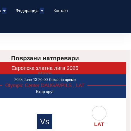
а
Федерација
Контакт
Поврзани натпревари
Европска златна лига 2025
Мажи
2025 June 13 20:00 Локално време
Olympic Center DAUGAVPILS , LAT
Втор круг
Vs
LAT