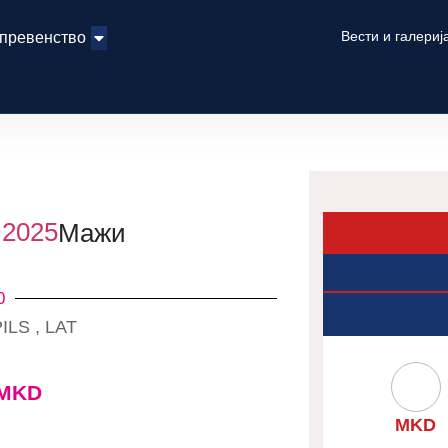
Вести и галериј
 превенство
 2025
Мажи
0
ILS , LAT
MKD
MKD