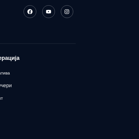
ерација
атива
учери
кт