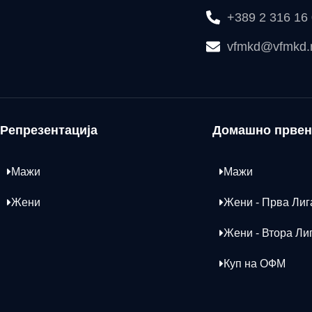
+389 2 316 16
vfmkd@vfmkd
Репрезентација
Домашно првен
Мажи
Мажи
Жени
Жени - Прва Лиг
Жени - Втора Ли
Куп на ОФМ