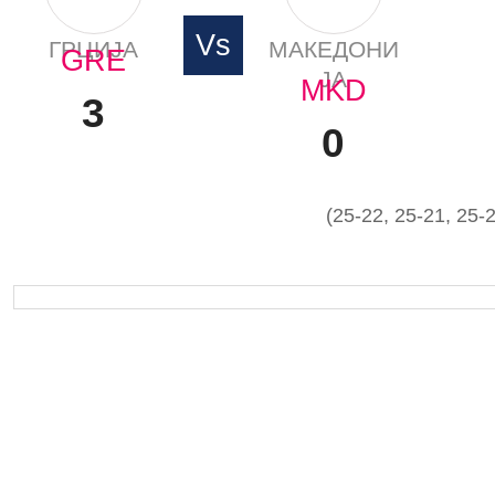
Vs
ГРЦИЈА
МАКЕДОНИ
GRE
ЈА
MKD
3
0
(25-22, 25-21, 25-