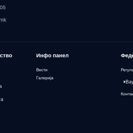
 05
.mk
ство
Инфо панел
Фед
Вести
Регул
Галерија
Ва
а
Конта
га