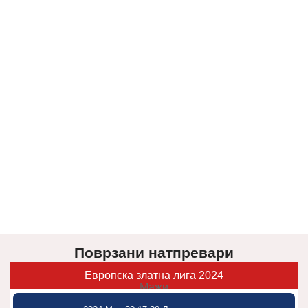
Поврзани натпревари
Европска златна лига 2024
Мажи