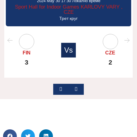
2024 May 30 17:30 Локално време
Sport Hall for Indoor Games KARLOVY VARY ,
CZE
Трет круг
Vs
FIN
CZE
3
2