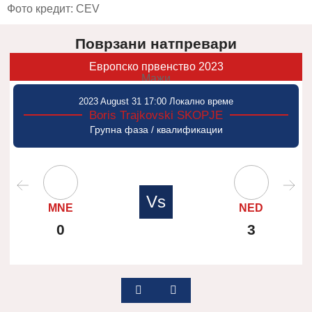
Фото кредит: CEV
Поврзани натпревари
Европско првенство 2023
Мажи
2023 August 31 17:00 Локално време
Boris Trajkovski SKOPJE
Групна фаза / квалификации
Vs
MNE
NED
0
3