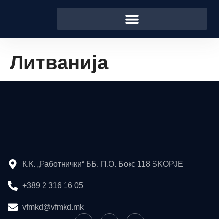
Литванија
К.К. „Работнички“ ББ. П.О. Бокс 118 SKOPJE
+389 2 316 16 05
vfmkd@vfmkd.mk