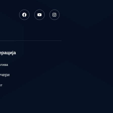
ерација
атива
учери
кт