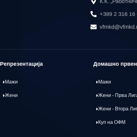
К.К. „Работни
+389 2 316 16
vfmkd@vfmkd
Репрезентација
Домашно првен
Мажи
Мажи
Жени
Жени - Прва Лиг
Жени - Втора Ли
Куп на ОФМ