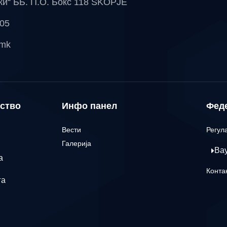
чки“ ББ. П.О. Бокс 118 SKOPJE
 05
.mk
ство
Инфо панел
Фед
Вести
Регул
Галерија
Ва
а
Конта
га