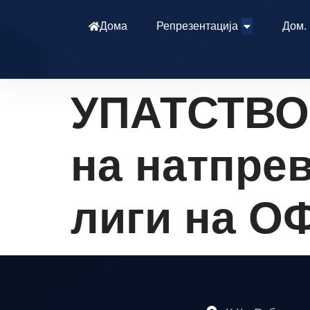
Дома
Репрезентација
Дом.
УПАТСТВО 
на натпрев
лиги на О