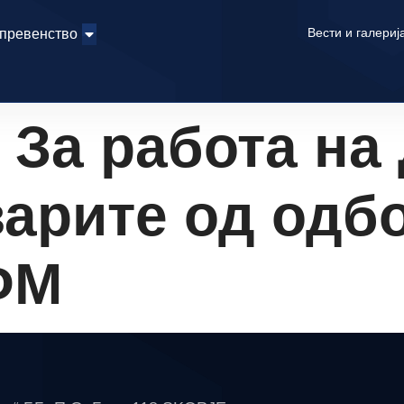
Вести и галериј
 превенство
За работа на
арите од одбо
ФМ