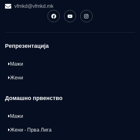
vfmkd@vfmkd.mk
Репрезентација
Мажи
Жени
Домашно првенство
Мажи
Жени - Прва Лига