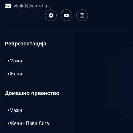
vfmkd@vfmkd.mk
Репрезентација
Мажи
Жени
Домашно првенство
Мажи
Жени - Прва Лига