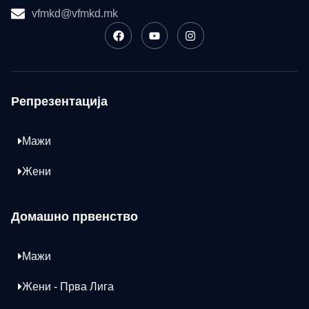
vfmkd@vfmkd.mk
Репрезентација
Мажи
Жени
Домашно првенство
Мажи
Жени - Прва Лига