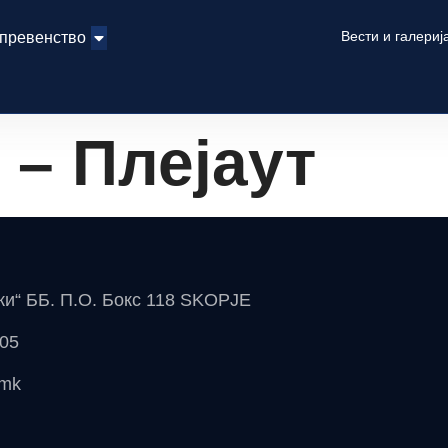
Вести и галериј
 превенство
 – Плејаут
чки“ ББ. П.О. Бокс 118 SKOPJE
 05
.mk