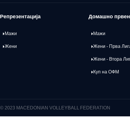
Репрезентација
Домашно првен
Мажи
Мажи
Жени
Жени - Прва Лиг
Жени - Втора Ли
Куп на ОФМ
© 2023 MACEDONIAN VOLLEYBALL FEDERATION