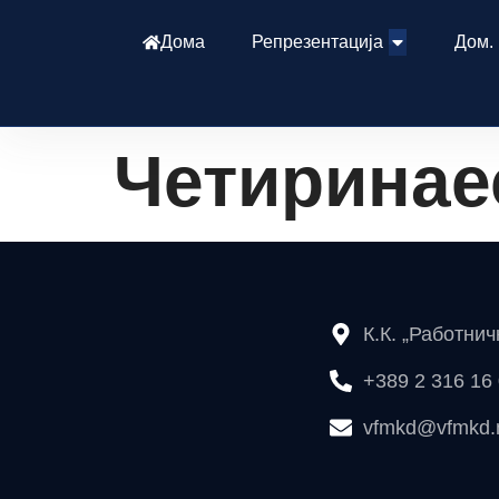
Дома
Репрезентација
Дом.
Четиринае
К.К. „Работни
+389 2 316 16
vfmkd@vfmkd