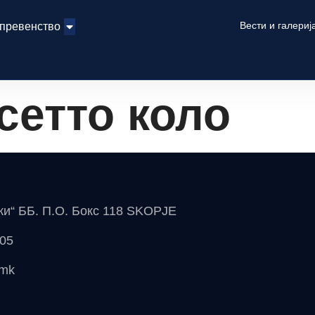
Вести и галериј
 превенство
сетто коло
чки“ ББ. П.О. Бокс 118 SKOPJE
 05
.mk