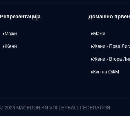
Репрезентација
Домашно првен
Мажи
Мажи
Жени
Жени - Прва Лиг
Жени - Втора Ли
Куп на ОФМ
© 2023 MACEDONIAN VOLLEYBALL FEDERATION