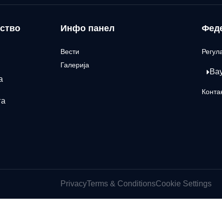
ство
Инфо панел
Фед
Вести
Регул
Галерија
Ва
а
Конта
га
Privacy
Terms & Conditions
Cookie Settings