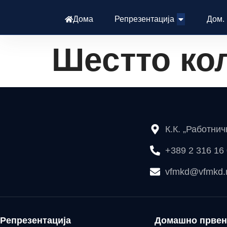
Дома
Репрезентација
Дом.
Шестто ко
К.К. „Работни
+389 2 316 16
vfmkd@vfmkd
Репрезентација
Домашно првен