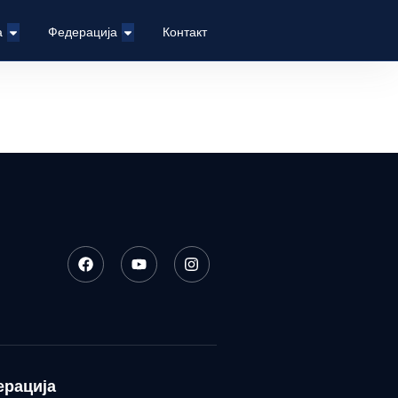
а
Федерација
Контакт
ерација