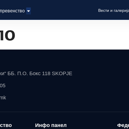
Вести и галериј
 превенство
ло
чки“ ББ. П.О. Бокс 118 SKOPJE
 05
.mk
ство
Инфо панел
Фед