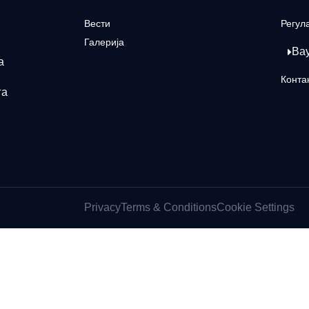
Вести
Регул
Галерија
Ва
а
Конта
га
Privacy
Terms & Conditions
Cookie Settings