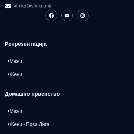
vfmkd@vfmkd.mk
Репрезентација
Мажи
Жени
Домашно првенство
Мажи
Жени - Прва Лига