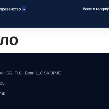
Вести и галериј
 превенство
оло
чки“ ББ. П.О. Бокс 118 SKOPJE
 05
.mk