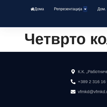
Дома
Репрезентација
Дом.
Четврто к
К.К. „Работни
+389 2 316 16
vfmkd@vfmkd