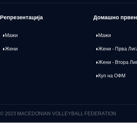
Репрезентација
Домашно првен
Мажи
Мажи
Жени
Жени - Прва Лиг
Жени - Втора Ли
Куп на ОФМ
© 2023 MACEDONIAN VOLLEYBALL FEDERATION