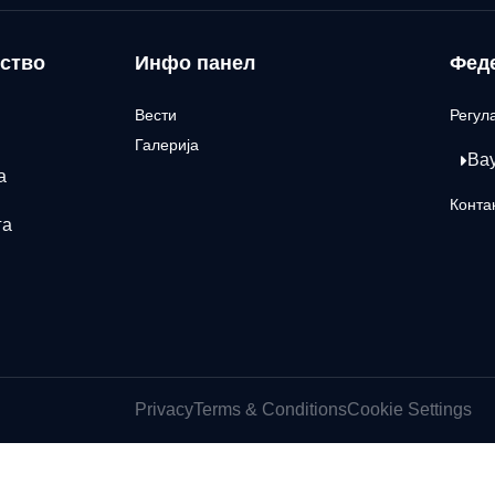
ство
Инфо панел
Фед
Вести
Регул
Галерија
Ва
а
Конта
га
Privacy
Terms & Conditions
Cookie Settings