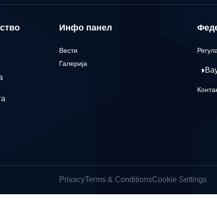
ство
Инфо панел
Фед
Вести
Регул
Галерија
Ва
а
Конта
га
Privacy
Terms & Conditions
Cookie Settings