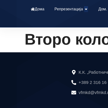
Дома
Репрезентација
Дом.
Второ кол
К.К. „Работни
+389 2 316 16
vfmkd@vfmkd