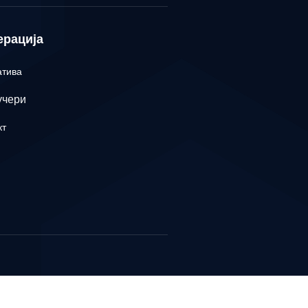
ерација
атива
учери
кт