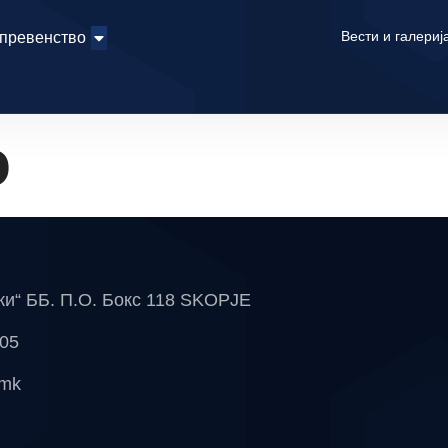
Вести и галериј
 превенство
о
чки“ ББ. П.О. Бокс 118 SKOPJE
 05
.mk