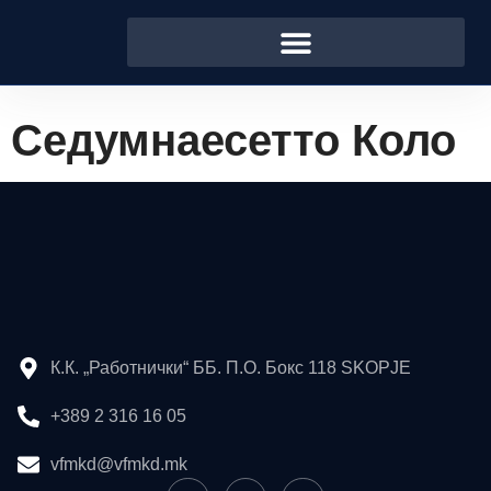
Седумнаесетто Коло
К.К. „Работнички“ ББ. П.О. Бокс 118 SKOPJE
+389 2 316 16 05
vfmkd@vfmkd.mk