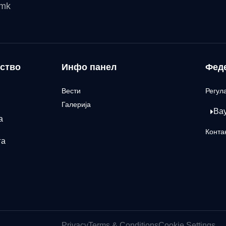
.mk
ство
Инфо панел
Фед
Вести
Регул
Галерија
Ва
а
Конта
га
Privacy
Terms & Conditions
Cookie Settings