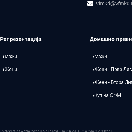
vfmkd@vfmkd
Репрезентација
Домашно првен
Мажи
Мажи
Жени
Жени - Прва Лиг
Жени - Втора Ли
Куп на ОФМ
© 2023 MACEDONIAN VOLLEYBALL FEDERATION