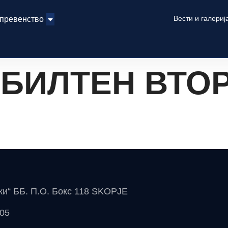
Вести и галериј
 превенство
БИЛТЕН ВТОР
чки“ ББ. П.О. Бокс 118 SKOPJE
 05