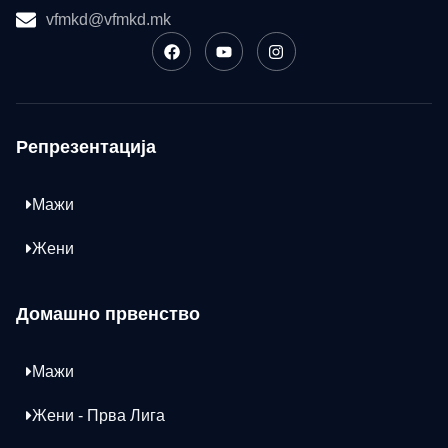
vfmkd@vfmkd.mk
Репрезентација
Мажи
Жени
Домашно првенство
Мажи
Жени - Прва Лига