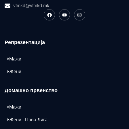
vfmkd@vfmkd.mk
Репрезентација
Мажи
Жени
Домашно првенство
Мажи
Жени - Прва Лига