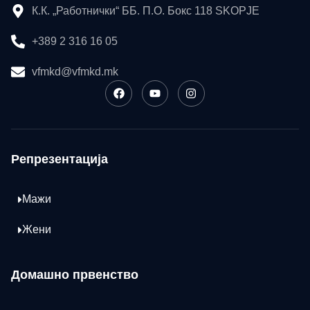
К.К. „Работнички“ ББ. П.О. Бокс 118 SKOPJE
+389 2 316 16 05
vfmkd@vfmkd.mk
Репрезентација
Мажи
Жени
Домашно првенство