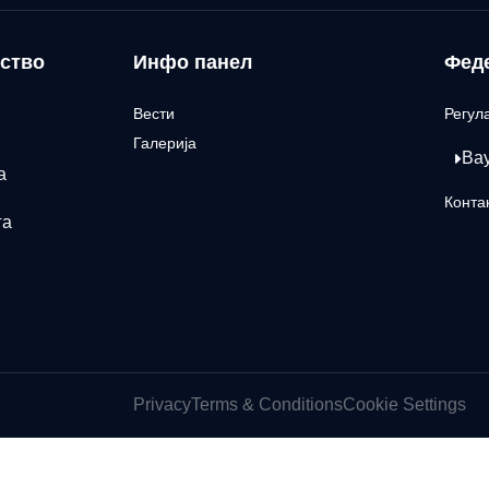
ство
Инфо панел
Фед
Вести
Регул
Галерија
Ва
а
Конта
га
Privacy
Terms & Conditions
Cookie Settings