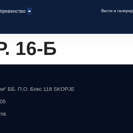
Вести и галериј
 превенство
. 16-Б
чки“ ББ. П.О. Бокс 118 SKOPJE
 05
.mk