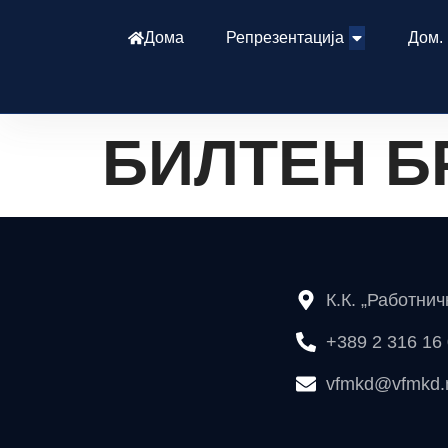
Дома
Репрезентација
Дом.
БИЛТЕН БР
К.К. „Работни
+389 2 316 16
vfmkd@vfmkd