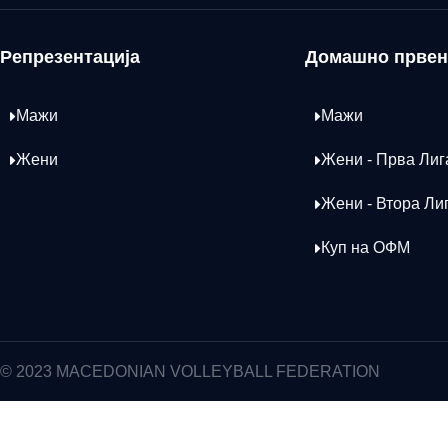
Репрезентација
Домашно првен
Мажи
Мажи
Жени
Жени - Прва Лиг
Жени - Втора Ли
Куп на ОФМ
© 2023 MACEDONIAN VOLLEYBALL FEDERATION