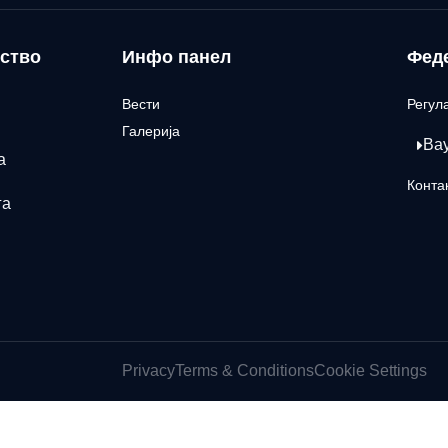
ство
Инфо панел
Фед
Вести
Регул
Галерија
Ва
а
Конта
га
Privacy
Terms & Conditions
Cookie Settings