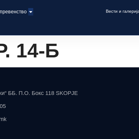
Вести и галериј
 превенство
. 14-Б
чки“ ББ. П.О. Бокс 118 SKOPJE
 05
.mk