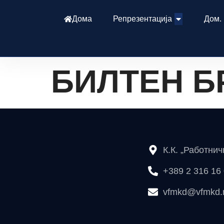
Дома
Репрезентација
Дом.
БИЛТЕН БР
К.К. „Работни
+389 2 316 16
vfmkd@vfmkd