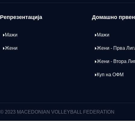
Репрезентација
Домашно првен
Мажи
Мажи
Жени
Жени - Прва Лиг
Жени - Втора Ли
Куп на ОФМ
© 2023 MACEDONIAN VOLLEYBALL FEDERATION