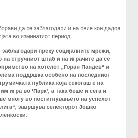
борави да се заблагодари и на овие кои дадоа
јата во изминатиот период.
е заблагодари преку социјалните мрежи,
о на стручниот штаб и на играчите да се
опримство на хотелот „Горан Пандев“ и
голема поддршка особено на последниот
трумичката публика која секогаш е на
м игра во ‘Парк’, а така беше и сега и
ше многу во постигнувањето на успехот
 лига“, завршува селекторот Јошко
ленкоски.