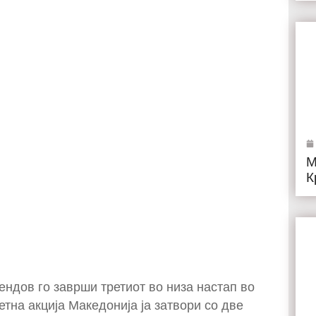
М
К
ндов го заврши третиот во низа настап во
тна акција Македонија ја затвори со две