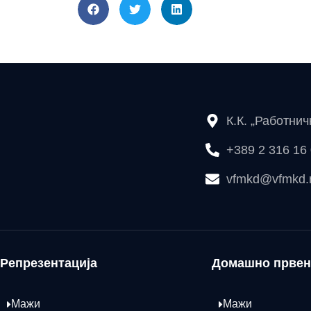
К.К. „Работни
+389 2 316 16
vfmkd@vfmkd
Репрезентација
Домашно првен
Мажи
Мажи