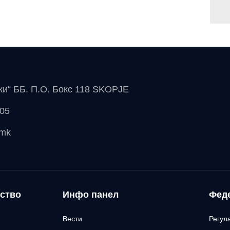
чки“ ББ. П.О. Бокс 118 SKOPJE
 05
.mk
ство
Инфо панел
Фед
Вести
Регул