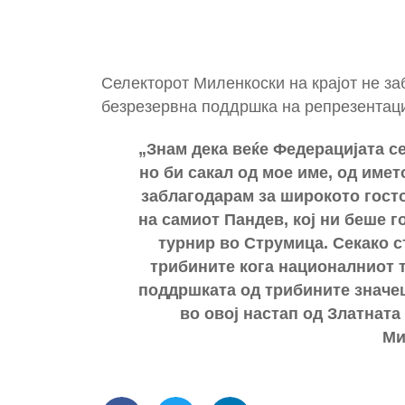
Селекторот Миленкоски на крајот не за
безрезервна поддршка на репрезентаци
„Знам дека веќе Федерацијата с
но би сакал од мое име, од имет
заблагодарам за широкото гост
на самиот Пандев, кој ни беше 
турнир во Струмица. Секако с
трибините кога националниот ти
поддршката од трибините значе
во овој настап од Златната
Ми