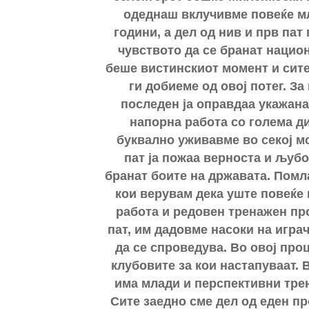
одеднаш вклучивме повеќе мл
години, а дел од нив и прв пат 
чувството да се бранат национа
беше вистинскиот момент и сите
ги добиеме од овој потег. За
последен ја оправдаа укажана
напорна работа со голема д
буквално уживавме во секој мо
пат ја пожаа верноста и љубо
бранат боите на државата. Помл
кои верувам дека уште повеќе 
работа и редовен тренажен пр
пат, им дадовме насоки на играчи
да се спроведува. Во овој проц
клубовите за кои настапуваат. 
има млади и перспективни трен
Сите заедно сме дел од еден про