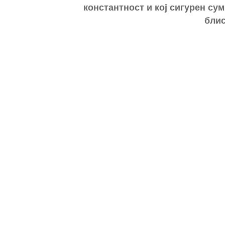
константност и кој сигурен сум
блис