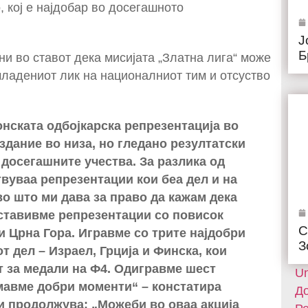
, кој е најдобар во досегашното
Ј
Б
ни во ставот дека мисијата „Златна лига“ може
младениот лик на националниот тим и отсуство
нската одбојкарска репрезентација во
здание во низа, но гледано резултатски
 досегашните учества. За разлика од
вуваа репрезентации кои беа дел и на
о што ми дава за право да кажам дека
оставивме репрезентации со повисок
С
 и Црна Гора. Игравме со трите најдобри
З
 дел – Израел, Грција и Финска, кои
т за медали на Ф4. Одигравме шест
Un
имавме добри моменти“ – констатира
До
и продолжува: „Можеби во оваа акција