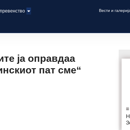
Вести и галериј
 превенство
те ја оправдаа
инскиот пат сме“
Н
З