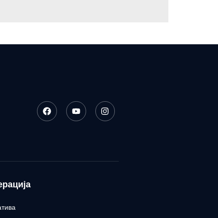
ерација
атива