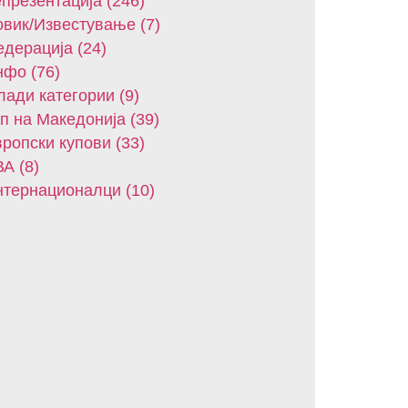
презентација (246)
вик/Известување (7)
дерација (24)
фо (76)
ади категории (9)
п на Македонија (39)
ропски купови (33)
А (8)
тернационалци (10)