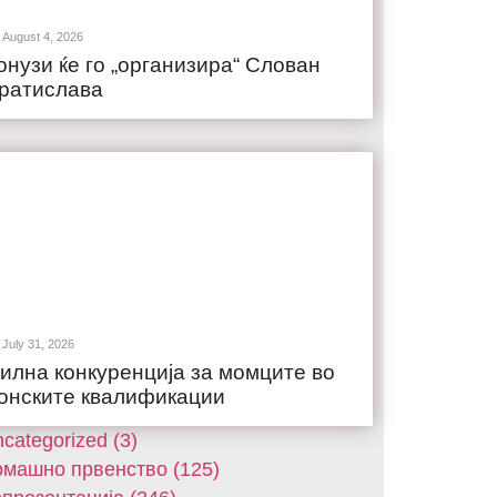
August 4, 2026
онузи ќе го „организира“ Слован
ратислава
July 31, 2026
илна конкуренција за момците во
онските квалификации
categorized (3)
машнo првенство (125)