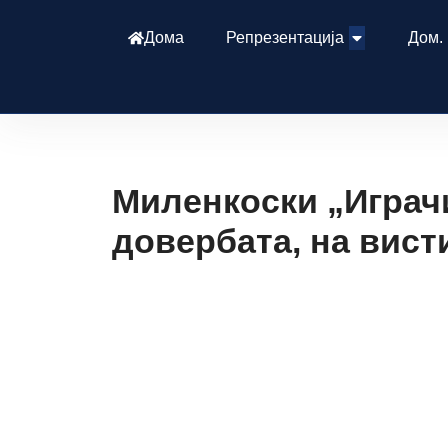
Дома
Репрезентација
Дом.
Миленкоски „Играчи
довербата, на вист