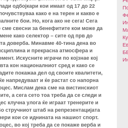
Ре
ади одбојкари кои имаат од 17 до 22
По
почувствуваа како е на терен и какво е
Фе
лните бои. Но, кога ако не сега! Сега
Ин
 сме свесни за бенефитите кои може да
Мл
 мене како селектор – сите од прв до
Ку
та доверба. Минавме 40-тина дена во
Ев
исциплина и прекрасна атмосфера и
БВ
мент. Искусните играчи по којзнае кој
Ин
вта кон националниот сред и како се
адите покажаа дел од своите квалитети,
ќе напредуваат и ќе растат со напорна
оцес. Мислам дека сме на вистинскиот
те, а сега сето тоа треба да се следи и
ес клучна улога ќе играат тренерите и
Во стручниот штаб на репрезентацијата
ери кои се иднината на нашиот спорт.
цес, во кој треба да се покаже верба и