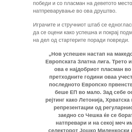
победи и со пласман на деветото место
натпреварување во ова друштво.
Играчите и стручниот штаб се едноглас
да се оцени како успешна и покрај под
на дел од стартерите поради повреди.
„Нов успешен настап на македо
Европската Златна лига. Трето и
ова е најдобриот пласман во
претходните години оваа учест
последното Европско првенств
беше ЕП во мало. Зад себе 
рејтинг како Летонија, Хрватска
репрезентации од регуларниот
заедно со Чешка ќе се бора
натпревари и на секој меч 
селекторот Јошко Миленкоски 