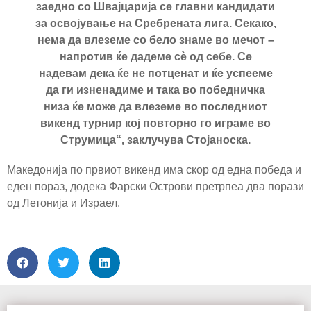
заедно со Швајцарија се главни кандидати
за освојување на Сребрената лига. Секако,
нема да влеземе со бело знаме во мечот –
напротив ќе дадеме сè од себе. Се
надевам дека ќе не потценат и ќе успееме
да ги изненадиме и така во победничка
низа ќе може да влеземе во последниот
викенд турнир кој повторно го играме во
Струмица“, заклучува Стојаноска.
Македонија по првиот викенд има скор од една победа и
еден пораз, додека Фарски Острови претрпеа два порази
од Летонија и Израел.