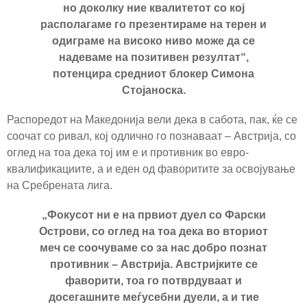
но доколку ние квалитетот со кој
располагаме го презентираме на терен и
одиграме на високо ниво може да се
надеваме на позитивен резултат“,
потенцира средниот блокер Симона
Стојаноска.
Распоредот на Македонија вели дека в сабота, пак, ќе се
соочат со ривал, кој одлично го познаваат – Австрија, со
оглед на тоа дека тој им е и противник во евро-
квалификациите, а и еден од фаворитите за освојување
на Сребрената лига.
„Фокусот ни е на првиот дуел со Фарски
Острови, со оглед на тоа дека во вториот
меч се соочуваме со за нас добро познат
противник – Австрија. Австријките се
фаворити, тоа го потврдуваат и
досегашните меѓусебни дуели, а и тие