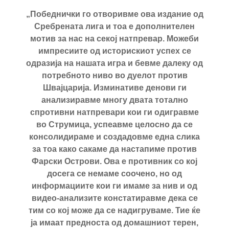
„Победнички го отворивме ова издание од
Сребрената лига и тоа е дополнителен
мотив за нас на секој натпревар. Можеби
импресиите од историскиот успех се
одразија на нашата игра и бевме далеку од
потребното ниво во дуелот против
Швајцарија. Изминативе денови ги
анализиравме многу двата тотално
спротивни натпревари кои ги одигравме
во Струмица, успеавме целосно да се
консолидираме и создадовме една слика
за тоа како сакаме да настапиме против
Фарски Острови. Ова е противник со кој
досега се немаме соочено, но од
информациите кои ги имаме за нив и од
видео-анализите констатиравме дека се
тим со кој може да се надигруваме. Тие ќе
ја имаат предноста од домашниот терен,