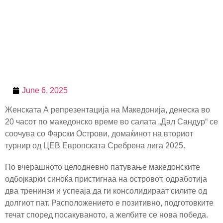
June 6, 2025
Женската А репрезентација на Македонија, денеска во
20 часот по македонско време во салата „Дал Сандур“ се
соочува со Фарски Острови, домаќинот на вториот
турнир од ЦЕВ Европската Сребрена лига 2025.
По вчерашното целодневно патување македонските
одбојкарки синоќа пристигнаа на островот, oдработија
два тренинзи и успеаја да ги консолидираат силите од
долгиот пат. Расположението е позитивно, подготовките
течат според посакуваното, а желбите се нова победа.