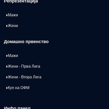
Репрезентација
Мажи
Жени
Домашно првенство
Мажи
Жени - Прва Лига
Жени - Втора Лига
Куп на ОФМ
Инфо панел