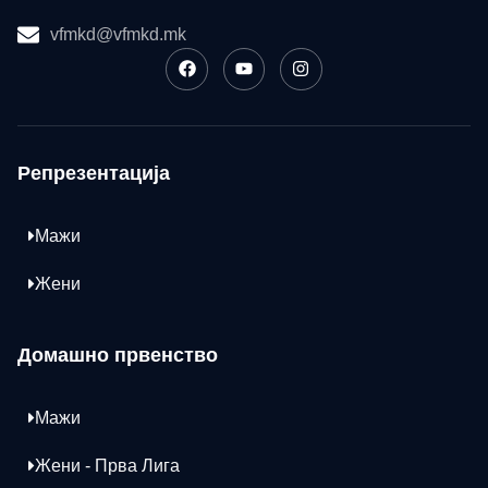
vfmkd@vfmkd.mk
Репрезентација
Мажи
Жени
Домашно првенство
Мажи
Жени - Прва Лига