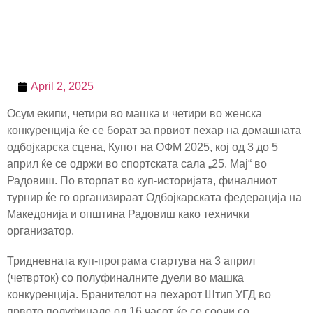
April 2, 2025
Осум екипи, четири во машка и четири во женска
конкуренција ќе се борат за првиот пехар на домашната
одбојкарска сцена, Купот на ОФМ 2025, кој од 3 до 5
април ќе се одржи во спортската сала „25. Мај“ во
Радовиш. По вторпат во куп-историјата, финалниот
турнир ќе го организираат Одбојкарската федерација на
Македонија и општина Радовиш како технички
организатор.
Тридневната куп-програма стартува на 3 април
(четврток) со полуфиналните дуели во машка
конкуренција. Бранителот на пехарот Штип УГД во
првото полуфинале од 16 часот ќе се соочи со