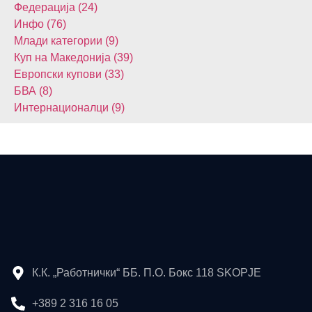
Федерација (24)
Инфо (76)
Млади категории (9)
Куп на Македонија (39)
Европски купови (33)
БВА (8)
Интернационалци (9)
К.К. „Работнички“ ББ. П.О. Бокс 118 SKOPJE
+389 2 316 16 05