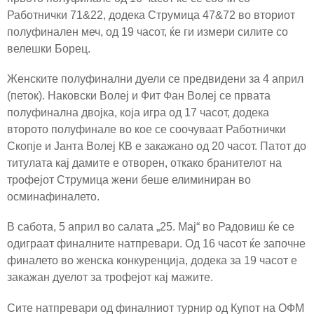
Работнички 71&22, додека Струмица 47&72 во вториот
полуфинален меч, од 19 часот, ќе ги измери силите со
велешки Борец.
Женските полуфинални дуели се предвидени за 4 април
(петок). Наковски Волеј и Фит Фан Волеј се првата
полуфинална двојка, која игра од 17 часот, додека
второто полуфинале во кое се соочуваат Работнички
Скопје и Јанта Волеј КВ е закажано од 20 часот. Патот до
титулата кај дамите е отворен, откако бранителот на
трофејот Струмица жени беше елиминиран во
осминафиналето.
В сабота, 5 април во салата „25. Мај“ во Радовиш ќе се
одиграат финалните натпревари. Од 16 часот ќе започне
финалето во женска конкуренција, додека за 19 часот е
закажан дуелот за трофејот кај мажите.
Сите натпревари од финалниот турнир од Купот на ОФМ