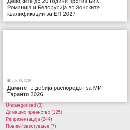
Девојките до 20 години против БиХ,
Романија и Белорусија во Зонските
квалификации за ЕП 2027
July 29, 2026
Дамите го добија распоредот за МИ
Таранто 2026
Uncategorized (3)
Домашнo првенство (125)
Репрезентација (244)
Повик/Известување (7)