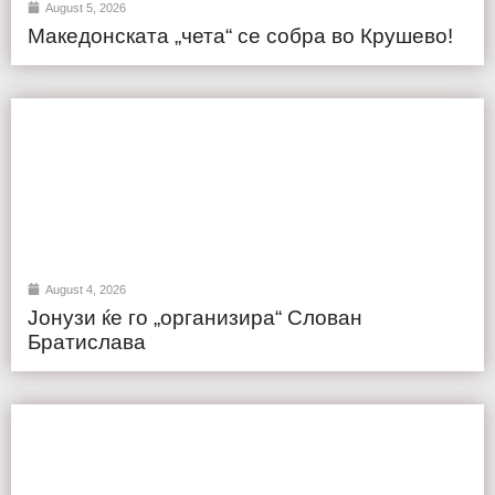
August 5, 2026
Македонската „чета“ се собра во Крушево!
August 4, 2026
Јонузи ќе го „организира“ Слован
Братислава