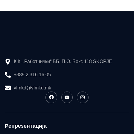
К.К. „Работнички“ ББ. П.О. Бокс 118 SKOPJE
+389 2 316 16 05
vfmkd@vfmkd.mk
Репрезентација