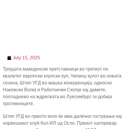
July 15, 2025
Тројцата македонски претставници во третиот по
квалитет европски клупски куп, Челинџ купот во новата
сезона, Штип УГД во машка конкуренција, односно
Наковски Волеј и Работнички Скопје кај дамите,
попладнево на ждрепката во Луксембург ги добија
противниците.
Штип УГД во првото коло ќе има далечно гостување кај
норвешкиот клуб Кол ИЛ од Осло. Првиот натпревар