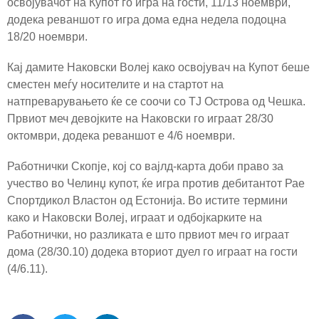
освојувачот на Купот го игра на гости, 11/13 ноември,
додека реваншот го игра дома една недела подоцна
18/20 ноември.
Кај дамите Наковски Волеј како освојувач на Купот беше
сместен меѓу носителите и на стартот на
натпреварувањето ќе се соочи со ТЈ Острова од Чешка.
Првиот меч девојките на Наковски го играат 28/30
октомври, додека реваншот е 4/6 ноември.
Работнички Скопје, кој со вајлд-карта доби право за
учество во Челинџ купот, ќе игра против дебитантот Рае
Спортдикол Властон од Естонија. Во истите термини
како и Наковски Волеј, играат и одбојкарките на
Работнички, но разликата е што првиот меч го играат
дома (28/30.10) додека вториот дуел го играат на гости
(4/6.11).