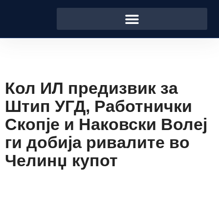
Кол ИЛ предизвик за
Штип УГД, Работнички
Скопје и Наковски Волеј
ги добија ривалите во
Челинџ купот