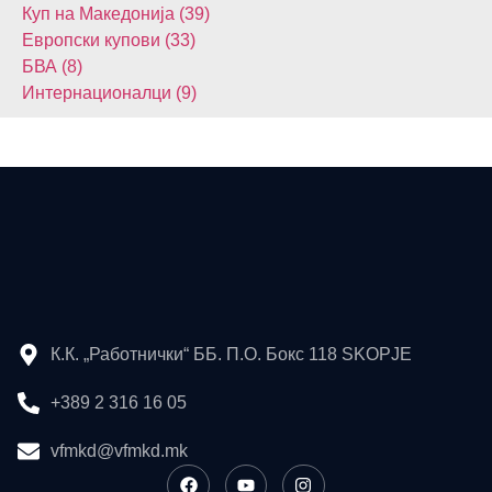
Куп на Македонија (39)
Европски купови (33)
БВА (8)
Интернационалци (9)
К.К. „Работнички“ ББ. П.О. Бокс 118 SKOPJE
+389 2 316 16 05
vfmkd@vfmkd.mk